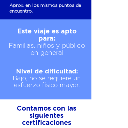
Aprox. en los mismos puntos de
encuentro.
Este viaje es apto
para:
Familias, niños y público
en general
Nivel de dificultad:
Bajo, no se requiere un
esfuerzo físico mayor.
Contamos con las
siguientes
certificaciones