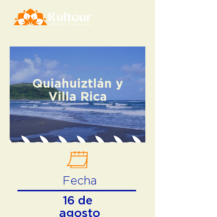
Quiahuiztlán y
Villa Rica
Fecha
16 de
agosto