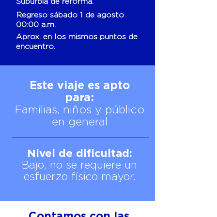
Suburbia de reforma.
Regreso sábado 1 de agosto
00:00 a.m.
Aprox. en los mismos puntos de
encuentro.
Este viaje es apto
para:
Familias, niños y público
en general
Nivel de dificultad:
Bajo, no se requiere un
esfuerzo físico mayor.
Contamos con las