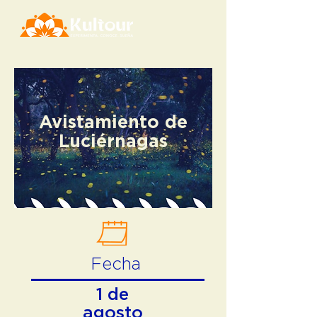
Avistamiento de
Luciérnagas
Fecha
1 de
agosto