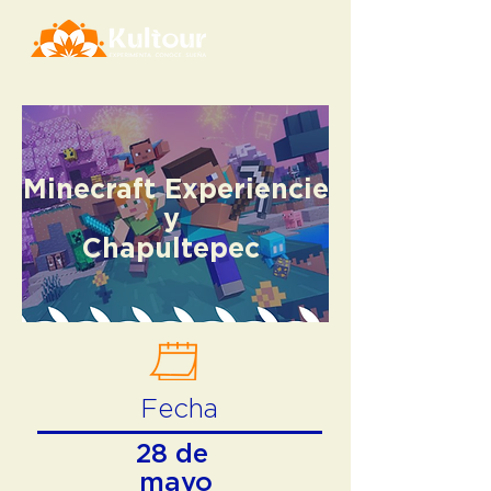
Minecraft Experiencie
y
Chapultepec
Fecha
28 de
mayo