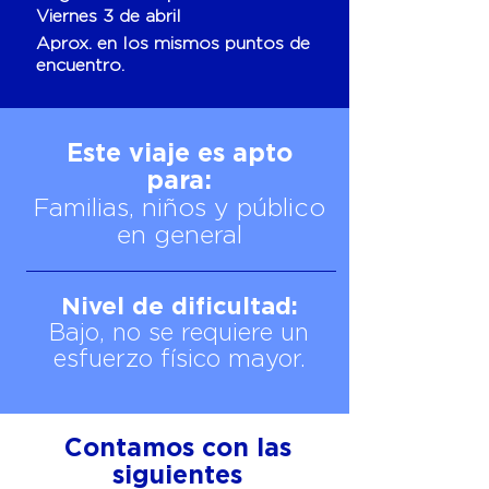
Viernes 3 de abril
Aprox. en los mismos puntos de
encuentro.
Este viaje es apto
para:
Familias, niños y público
en general
Nivel de dificultad:
Bajo, no se requiere un
esfuerzo físico mayor.
Contamos con las
siguientes