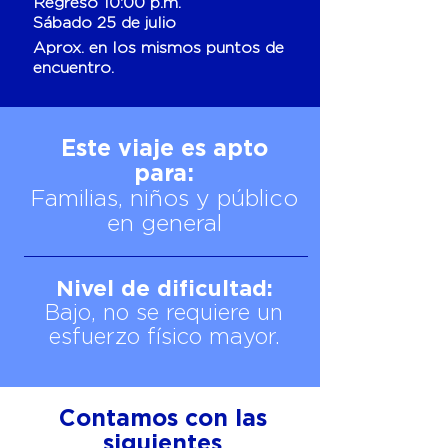
Regreso 10:00 p.m.
Sábado 25 de julio
Aprox. en los mismos puntos de
encuentro.
Este viaje es apto
para:
Familias, niños y público
en general
Nivel de dificultad:
Bajo, no se requiere un
esfuerzo físico mayor.
Contamos con las
siguientes