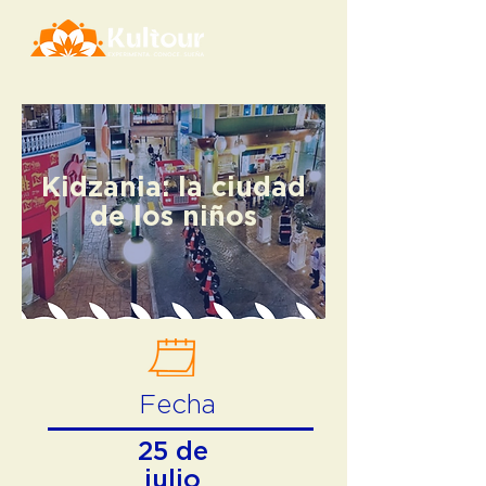
Kidzania: la ciudad
de los niños
Fecha
25 de
julio