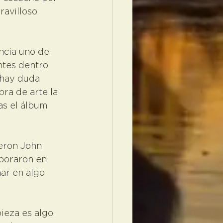
avilloso 
ncia uno de 
tes dentro 
 hay duda 
ra de arte la 
as el álbum 
eron John 
boraron en 
ar en algo 
ieza es algo 