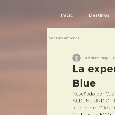
Inicio
Destinos
Todas las entradas
Kultour
6 may 20
La expe
Blue
Reseñado por Cuatl
ALBUM: KIND OF
Intérprete: Miles D