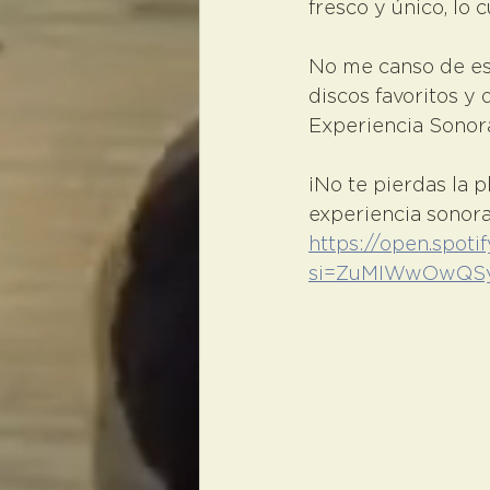
fresco y único, lo 
No me canso de es
discos favoritos y 
Experiencia Sonor
¡No te pierdas la 
experiencia sonora!
https://open.spo
si=ZuMIWwOwQS