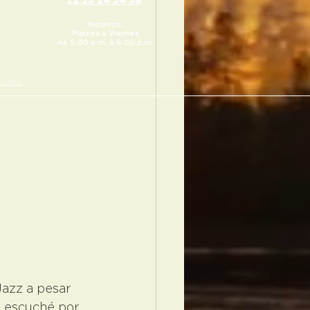
22 23
24 54 38
Horarios:
Martes a Viernes
de 9:00 a.m. a 6:00 p.m.
cidad ​
Jazz a pesar 
 escuché por 