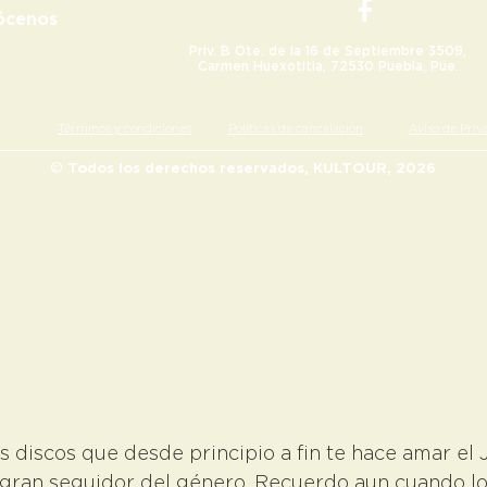
ócenos
Priv. B Ote. de la 16 de Septiembre 3509,
Carmen Huexotitla, 72530 Puebla, Pue.
Términos y condiciones
Políticas de cancelación
Aviso de Priva
© Todos los derechos reservados, KULTOUR, 2026
s discos que desde principio a fin te hace amar el 
 gran seguidor del género. Recuerdo aun cuando lo