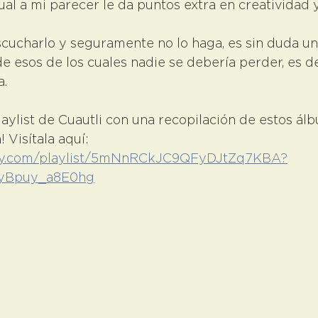
cual a mi parecer le da puntos extra en creatividad y
cucharlo y seguramente no lo haga, es sin duda un
de esos de los cuales nadie se debería perder, es de
a.
playlist de Cuautli con una recopilación de estos ál
 Visítala aquí: 
tify.com/playlist/5mNnRCkJC9QFyDJtZq7KBA?
yBpuy_a8E0hg