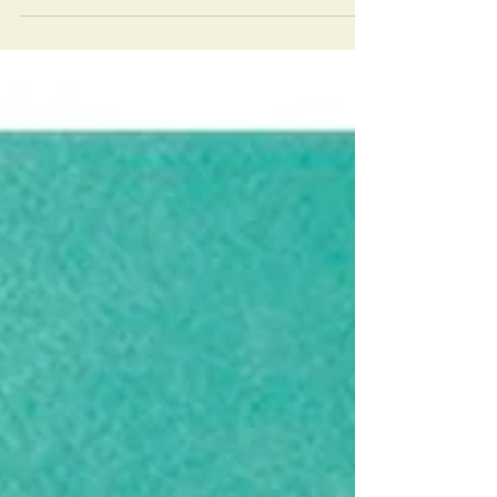
Seda
Autor: Alessandro Barico Reseña por: Arturo
Romero “Seda” es una de las novelas más
breves que he leído y que despoja, en cada
palabra,...